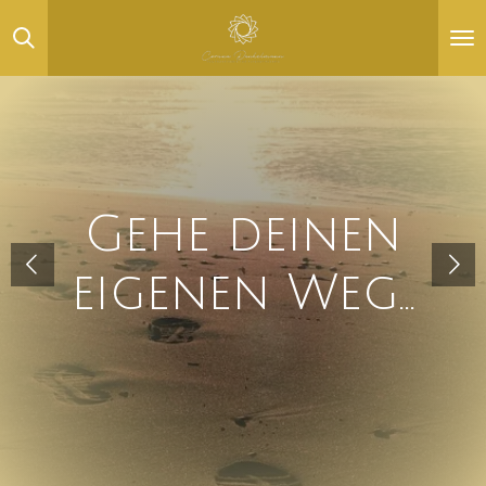
Zum
Hauptinhalt
springen
...und finde
den Schatz
in dir!