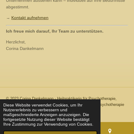
Sie möchten mehr erfahren? In einem unverbindlichen
Gespräch klären wir gemeinsam, wie diese Begleitung für Ihr
Unternehmen aussehen kann – individuell auf Ihre Bedürfnisse
abgestimmt.
→
Kontakt aufnehmen
Ich freue mich darauf, Ihr Team zu unterstützen.
Herzlichst,
Corina Dankelmann
Diese Website verwendet Cookies, um Ihr
Nutzererlebnis zu verbessern und
maßgeschneiderte Anzeigen anzuzeigen. Die
© 2023 Corina Dankelmann - Heilpraktikerin für Psychotherapie,
fortgesetzte Nutzung dieser Website bestätigt
Therapeutin für EMDR, Hypnose und humanistische Psychotherapie
Ihre Zustimmung zur Verwendung von Cookies.
Mit Unterstützung von
Webador